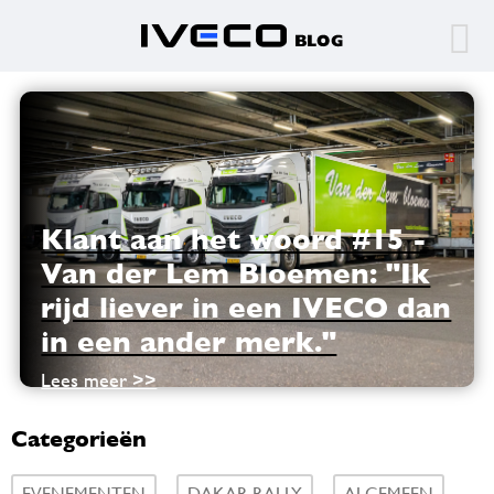
Klant aan het woord #15 -
Van der Lem Bloemen: "Ik
rijd liever in een IVECO dan
in een ander merk."
Lees meer >>
Categorieën
EVENEMENTEN
DAKAR RALLY
ALGEMEEN