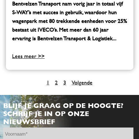
Bentvelzen Transport nam vorig jaar in totaal vijf
S-WAY’s met succes in gebruik, waardoor hun
wagenpark met 80 trekkende eenheden voor 25%
bestaat uit IVECO’s. Met meer dan 60 jaar
ervaring is Bentvelzen Transport & Logistiek...
Lees meer >>
1
2
3
Volgende
BLIJF JE GRAAG OP DE HOOGTE?
SCHRIJF JE IN OP ONZE
NIEUWSBRIEF