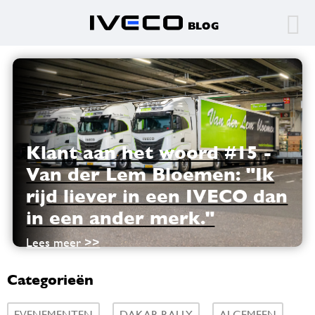
Klant aan het woord #15 -
Van der Lem Bloemen: "Ik
rijd liever in een IVECO dan
in een ander merk."
Lees meer >>
Categorieën
EVENEMENTEN
DAKAR RALLY
ALGEMEEN