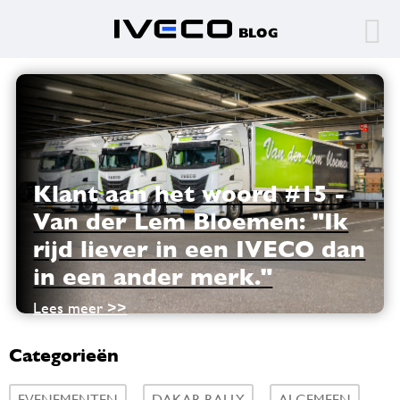
Klant aan het woord #15 -
Van der Lem Bloemen: "Ik
rijd liever in een IVECO dan
in een ander merk."
Lees meer >>
Categorieën
EVENEMENTEN
DAKAR RALLY
ALGEMEEN