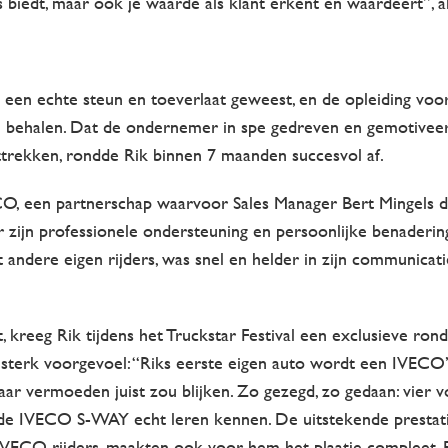
s biedt, maar ook je waarde als klant erkent en waardeert”, a
n een echte steun en toeverlaat geweest, en de opleiding v
behalen. Dat de ondernemer in spe gedreven en gemotiveerd 
ttrekken, rondde Rik binnen 7 maanden succesvol af.
O, een partnerschap waarvoor Sales Manager Bert Mingels di
r zijn professionele ondersteuning en persoonlijke benaderin
et andere eigen rijders, was snel en helder in zijn communic
, kreeg Rik tijdens het Truckstar Festival een exclusieve r
terk voorgevoel: “Riks eerste eigen auto wordt een IVECO”
aar vermoeden juist zou blijken. Zo gezegd, zo gedaan: vier v
 IVECO S-WAY echt leren kennen. De uitstekende prestati
IVECO rijders, maakten ook voor hem het plaatje compleet. E