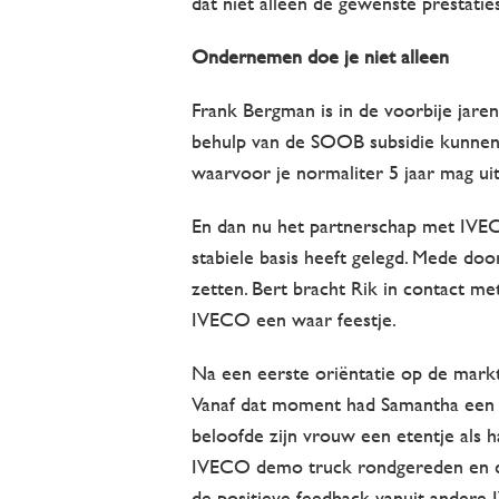
dat niet alleen de gewenste prestatie
Ondernemen doe je niet alleen
Frank Bergman is in de voorbije jare
behulp van de SOOB subsidie kunnen 
waarvoor je normaliter 5 jaar mag ui
En dan nu het partnerschap met IVEC
stabiele basis heeft gelegd. Mede doo
zetten. Bert bracht Rik in contact m
IVECO een waar feestje.
Na een eerste oriëntatie op de markt
Vanaf dat moment had Samantha een s
beloofde zijn vrouw een etentje als h
IVECO demo truck rondgereden en de
de positieve feedback vanuit andere 