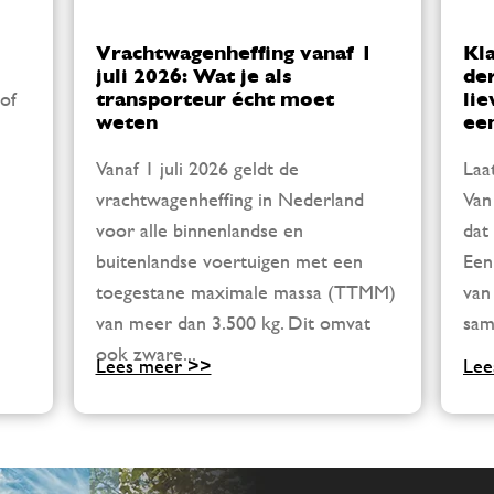
Vrachtwagenheffing vanaf 1
Kl
juli 2026: Wat je als
de
of
transporteur écht moet
lie
weten
ee
Vanaf 1 juli 2026 geldt de
Laa
vrachtwagenheffing in Nederland
Van
voor alle binnenlandse en
dat
buitenlandse voertuigen met een
Een
toegestane maximale massa (TTMM)
van
van meer dan 3.500 kg. Dit omvat
sam
ook zware...
Lees meer >>
Lee