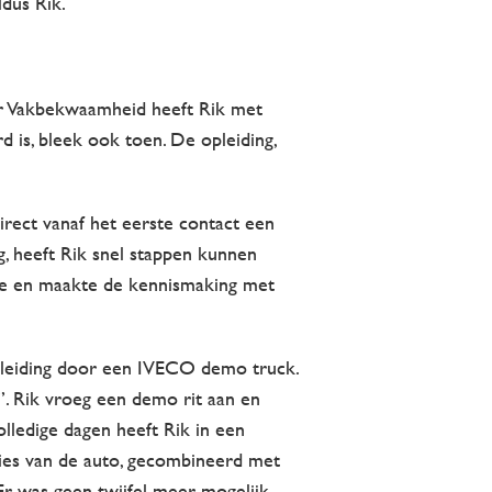
ldus Rik.
oor Vakbekwaamheid heeft Rik met
is, bleek ook toen. De opleiding,
rect vanaf het eerste contact een
g, heeft Rik snel stappen kunnen
atie en maakte de kennismaking met
ondleiding door een IVECO demo truck.
. Rik vroeg een demo rit aan en
olledige dagen heeft Rik in een
es van de auto, gecombineerd met
r was geen twijfel meer mogelijk,