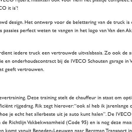
O it is’!
d design. Het ontwerp voor de belettering van de truck is 
s passies perfect weten te vangen in het logo van Van den Ak
ent iedere truck een vertrouwde uitvalsbasis. Zo ook de au
atie en onderhoudscontract bij de IVECO Schouten garage in V
dat geeft vertrouwen.
evertraining. Deze training stelt de chauffeur in staat om op
ficiënt rijgedrag. Rik zegt hierover: “ook al heb ik jarenlange 
hoe je echt het allerbeste uit je auto kunt halen”. De IVECO
an de Richtlijn Vakbekwaamheid (Code 95) en is nog deze maa
ingen komt vanuit Beneden-Leeuwen naar Bergman Transport i