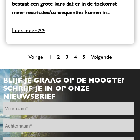
bestaat een grote kans dat er in de toekomst
meer restricties/consequenties komen in...
Lees meer >>
Vorige
1
2
3
4
5
Volgende
BLIJF JE GRAAG OP DE HOOGTE?
SCHRIJF JE IN OP ONZE
NIEUWSBRIEF