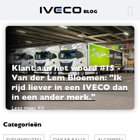
Klant aan het woord #15 -
Van der Lem Bloemen: "Ik
rijd liever in een IVECO dan
in een ander merk."
Lees meer >>
Categorieën
EVENEMENTEN
DAKAR RALLY
ALGEMEEN