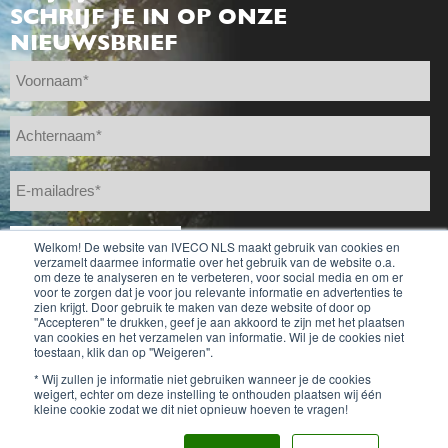
SCHRIJF JE IN OP ONZE
NIEUWSBRIEF
Welkom! De website van IVECO NLS maakt gebruik van cookies en
verzamelt daarmee informatie over het gebruik van de website o.a.
om deze te analyseren en te verbeteren, voor social media en om er
voor te zorgen dat je voor jou relevante informatie en advertenties te
zien krijgt. Door gebruik te maken van deze website of door op
''Accepteren'' te drukken, geef je aan akkoord te zijn met het plaatsen
van cookies en het verzamelen van informatie. Wil je de cookies niet
toestaan, klik dan op "Weigeren".
* Wij zullen je informatie niet gebruiken wanneer je de cookies
weigert, echter om deze instelling te onthouden plaatsen wij één
CARRIÉRES
COOKIE-BELEID
PRIVACYBELEID
kleine cookie zodat we dit niet opnieuw hoeven te vragen!