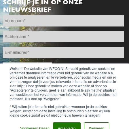
SCHRIJF JE IN OP ONZE
NIEUWSBRIEF
Welkom! De website van IVECO NLS maakt gebruik van cookies en
verzamelt daarmee informatie over het gebruik van de website o.a.
om deze te analyseren en te verbeteren, voor social media en om er
voor te zorgen dat je voor jou relevante informatie en advertenties te
zien krijgt. Door gebruik te maken van deze website of door op
''Accepteren'' te drukken, geef je aan akkoord te zijn met het plaatsen
van cookies en het verzamelen van informatie. Wil je de cookies niet
toestaan, klik dan op "Weigeren".
* Wij zullen je informatie niet gebruiken wanneer je de cookies
weigert, echter om deze instelling te onthouden plaatsen wij één
CARRIÉRES
COOKIE-BELEID
PRIVACYBELEID
kleine cookie zodat we dit niet opnieuw hoeven te vragen!
© IVECO NLS
Voorkeuren kiezen
Accepteren
Weigeren