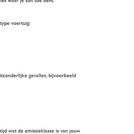
es waar je aan toe bent.
type voertuig:
itzonderlijke gevallen, bijvoorbeeld
ijd wat de emissieklasse is van jouw