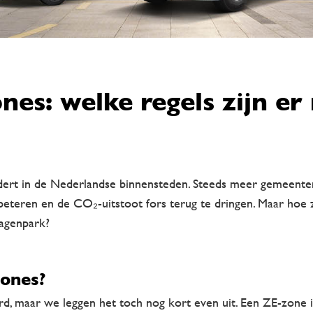
nes: welke regels zijn e
andert in de Nederlandse binnensteden. Steeds meer gemeent
beteren en de CO₂-uitstoot fors terug te dringen. Maar hoe z
wagenpark?
zones?
ord, maar we leggen het toch nog kort even uit. Een ZE-zone 