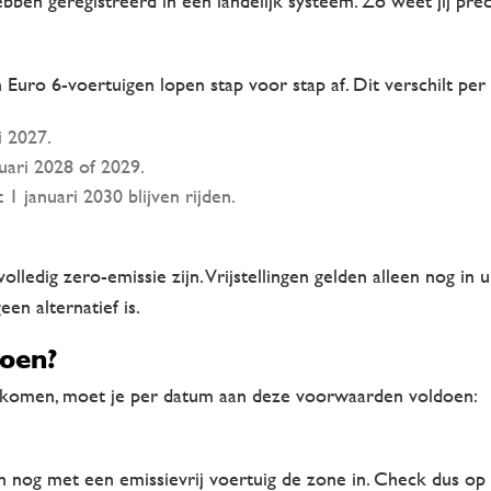
n geregistreerd in een landelijk systeem. Zo weet jij preci
uro 6-voertuigen lopen stap voor stap af. Dit verschilt per 
i 2027.
uari 2028 of 2029.
1 januari 2030 blijven rijden.
ledig zero-emissie zijn. Vrijstellingen gelden alleen nog in u
en alternatief is.
oen?
orkomen, moet je per datum aan deze voorwaarden voldoen:
 nog met een emissievrij voertuig de zone in. Check dus op t