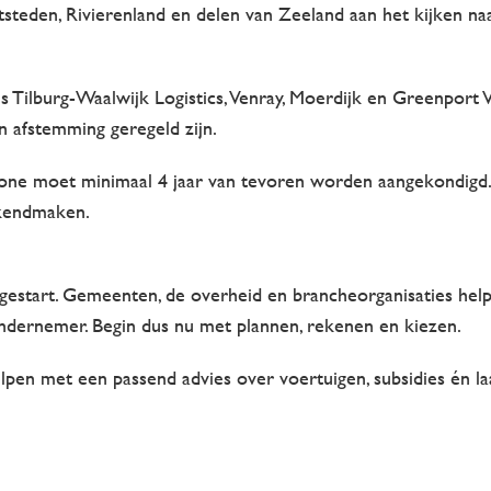
tsteden, Rivierenland en delen van Zeeland aan het kijken naa
s Tilburg-Waalwijk Logistics, Venray, Moerdijk en Greenport
n afstemming geregeld zijn.
e moet minimaal 4 jaar van tevoren worden aangekondigd. D
bekendmaken.
gestart. Gemeenten, de overheid en brancheorganisaties hel
 ondernemer. Begin dus nu met plannen, rekenen en kiezen.
pen met een passend advies over voertuigen, subsidies én laa