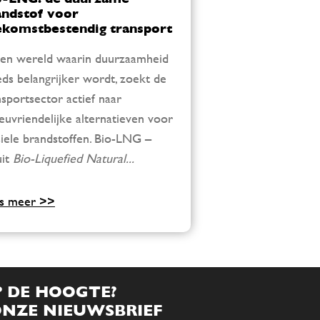
andstof voor
ekomstbestendig transport
een wereld waarin duurzaamheid
eds belangrijker wordt, zoekt de
nsportsector actief naar
ieuvriendelijke alternatieven voor
siele brandstoffen. Bio-LNG –
uit
Bio-Liquefied Natural...
s meer >>
P DE HOOGTE?
 ONZE NIEUWSBRIEF