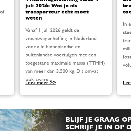
juli 2026: Wat je als
br
of
transporteur écht moet
to
weten
In 
Vanaf 1 juli 2026 geldt de
ste
vrachtwagenheffing in Nederland
tra
voor alle binnenlandse en
mil
buitenlandse voertuigen met een
fos
toegestane maximale massa (TTMM)
vol
van meer dan 3.500 kg. Dit omvat
ook zware...
Lees meer >>
Lee
BLIJF JE GRAAG O
SCHRIJF JE IN OP